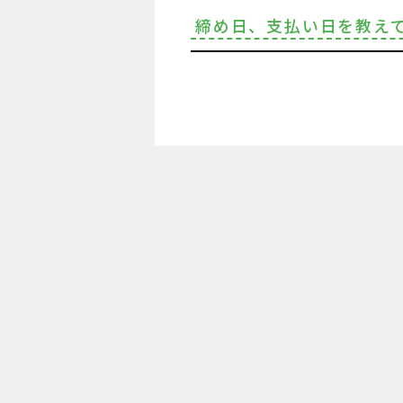
締め日、支払い日を教え
月末締め、翌月10日までの
をお送りして、10日までに