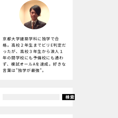
京都大学建築学科に独学で合
格。高校２年生までビリE判定だ
ったが、高校３年生から浪人１
年の間学校にも予備校にも通わ
ず、模試オールAを達成。好きな
言葉は"独学が最強"。
検索