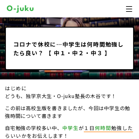
コロナで休校に…中学生は何時間勉強し
たら良い？ 【 中１・中２・中３ 】
はじめに
どうも、独学京大生・O-juku塾長の木谷です！
この前は高校生版を書きましたが、今回は中学生の勉
強時間について書きます
自宅勉強の学校多い中、
中学生
が
１日
何時間
勉強した
らいいか
をお伝えします！